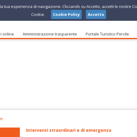
e la tua esperienza di navigazione. Cliccando su Accetto, accetti le nostre Co
Cookie.
Cookie Policy
Accetto
i online
Amministrazione trasparente
Portale Turistico Percile
te
Interventi straordinari e di emergenza