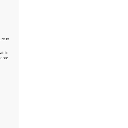
ure in
atrici
mente