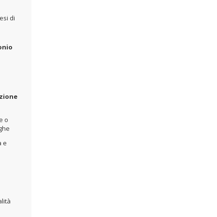
esi di
onio
azione
e o
oghe
a e
lità