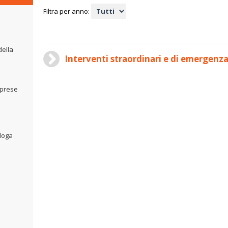
Filtra per anno:
della
Interventi straordinari e di emergenz
mprese
aloga