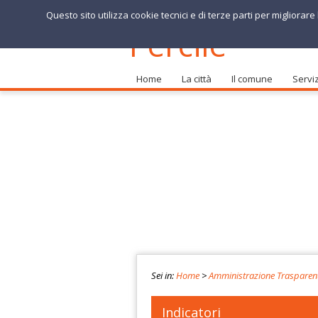
Questo sito utilizza cookie tecnici e di terze parti per migliorar
Comune di
Percile
Home
La città
Il comune
Serviz
Sei in:
Home
>
Amministrazione Trasparen
Indicatori